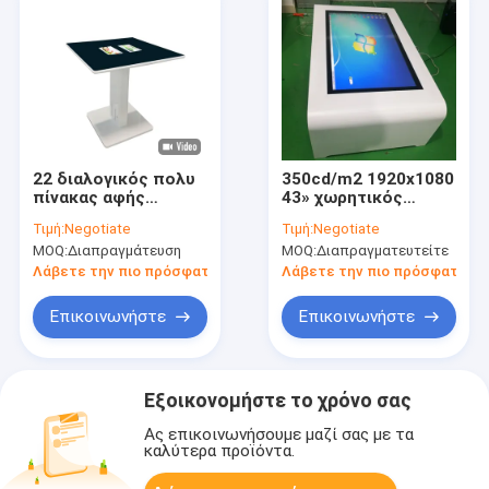
22 διαλογικός πολυ
350cd/m2 1920x1080
πίνακας αφής
43» χωρητικός
ίντσας, πολυ
διαλογικός πίνακας
Τιμή:
Negotiate
Τιμή:
Negotiate
πίνακας οθόνης
αφής
MOQ:
Διαπραγμάτευση
MOQ:
Διαπραγματευτείτε
αφής απόδειξης
νερού
Λάβετε την πιο πρόσφατη τιμή
Λάβετε την πιο πρόσφατη τι
Επικοινωνήστε
Επικοινωνήστε
Εξοικονομήστε το χρόνο σας
Ας επικοινωνήσουμε μαζί σας με τα
καλύτερα προϊόντα.