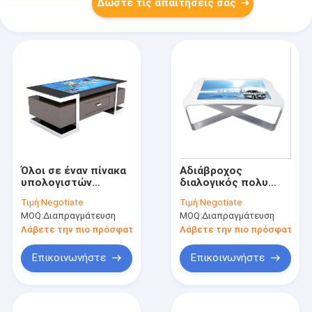
Δώστε τις απαιτήσεις σας
Όλοι σε έναν πίνακα
Αδιάβροχος
υπολογιστών
διαλογικός πολυ
οθόνης αφής
πίνακας έξυπνα
Τιμή:
Negotiate
Τιμή:
Negotiate
πολυμέσων για το
πολλών χρήσεων 43
MOQ:
Διαπραγμάτευση
MOQ:
Διαπραγμάτευση
εστιατόριο/τη
49 αφής 55 ίντσα
καφετερία
εξατομικεύσιμα
Λάβετε την πιο πρόσφατη τιμή
Λάβετε την πιο πρόσφατη τι
Επικοινωνήστε
Επικοινωνήστε