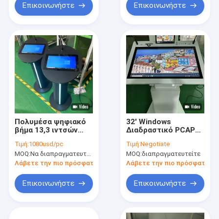
Επικοινωνήστε
Επικοινωνήστε
Πολυμέσα ψηφιακό
32' Windows
βήμα 13,3 ιντσών
Διαδραστικό PCAP
pcap touch lcd βήμα
LCD Ψηφιακή οθόνη
Τιμή:
1080usd/pc
Τιμή:
Negotiate
ηχεία ενισχυτής
Lectern έξυπνη
MOQ:
Να διαπραγματευτούμε.
MOQ:
διαπραγματευτείτε
ηχεία και ασύρματο
διπλή οθόνη AIO
μικρόφωνο για
βήμα συνεδριάσεων
Λάβετε την πιο πρόσφατη τιμή
Λάβετε την πιο πρόσφατη τι
συνεδριάσεις
Επικοινωνήστε
Επικοινωνήστε