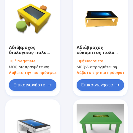
Αδιάβροχος
Αδιάβροχος
διαλογικός πολυ
εύκαμπτος πολυ
αφής πίνακας 43
πίνακας 43 οθόνης
Τιμή:
Negotiate
Τιμή:
Negotiate
παιχνιδιών
αφής σύγχρονο ύφος
MOQ:
Διαπραγμάτευση
MOQ:
Διαπραγμάτευση
επιτραπέζιων
'' με την
παιδιών διαλογικός»
εξουσιοδότηση ενός
Λάβετε την πιο πρόσφατη τιμή
Λάβετε την πιο πρόσφατη τι
για τον παιδικό
έτους
σταθμό
Επικοινωνήστε
Επικοινωνήστε
Σπίτι
Προϊόντα
Περίπου εμείς