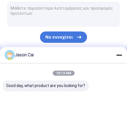
Στενός Bezel LCD τηλεοπτικός τοίχος
Περίπτερο οθόνη αφής
Υπέρυθρο θερμόμετρο αναγνώρισης προσώπου
Να συνεχίσει
διαλογικός πολυ πίνακας αφής
Ψηφιακό σύστημα σηματοδότησης λεωφορείων
Jason Cai
Οι Κατηγορίες Μας
self service περίπτερο
10:13 AM
τεντωμένη επίδειξη LCD
Good day, what product are you looking for?
διαφανής προθήκη LCD
τρισδιάστατη ολογραφική επίδειξη
Πολυ ψηφιακό
Υπαίθριο ψηφιακό
Ο τοίχος
Φορέας στεγών DVD αυτοκινήτων
σύστημα
σύστημα
τοποθέτησε τ
σηματοδότησης
σηματοδότησης LCD
ψηφιακό σύσ
αφής
σηματοδότησ