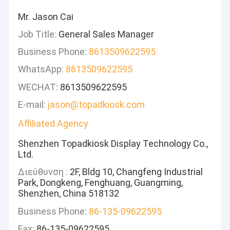
Mr. Jason Cai
Job Title:
General Sales Manager
Business Phone:
8613509622595
WhatsApp:
8613509622595
WECHAT:
8613509622595
Ε-mail:
jason@topadkiosk.com
Affiliated Agency
Shenzhen Topadkiosk Display Technology Co.,
Ltd.
Διεύθυνση :
2F, Bldg 10, Changfeng Industrial
Park, Dongkeng, Fenghuang, Guangming,
Shenzhen, China 518132
Business Phone:
86-135-09622595
Fax:
86-135-09622595