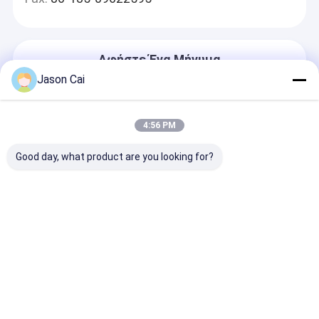
Αφήστε Ένα Μήνυμα
Θα Απαντήσουμε Γρήγορα
Jason Cai
4:56 PM
Good day, what product are you looking for?
Να συνεχίσει
Αρχική
Περίπου
επαφή
Desktop
Σελίδα
εμείς
Site
Sitemap
Πολιτική απορρήτου