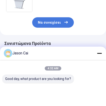
σηματοδότησης ψειρών IP65 55
ίντσα για το νοσοκομείο
Να συνεχίσει
Συνιστώμενα Προϊόντα
Jason Cai
4:32 AM
Good day, what product are you looking for?
Εξωτερική ψηφιακή
Φορητό Battery
IP65 Αδιάβροχ
σήμανση
Advertising Display
εξωτερική ψη
Player 32 ιντσών
σήμανση LCD 
LCD Digital Signage
διάρκεια ζωή
Kiosk
50000 ωρών
Καλύτερη τιμή
Καλύτερη τιμή
Καλύτερη 