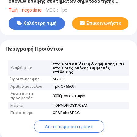
οθονών επαφής συστημάτων σηματοδότησης
ψειρών IP65 55 ίντσα για το νοσοκομείο
Τιμή：negotiate
MOQ：1pc
Καλύτερη τιμή
Επικοινωνήστε
Περιγραφή Προϊόντων
,
Υπαίθρια επίδειξη διαφήμισης LCD
Υψηλό φως
υπαίθριες οθόνες ψηφιακής
επίδειξης
Όροι πληρωμής
Μ / Τ, ,
Αριθμό μοντέλου
Tpk-OF5569
Δυνατότητα
3000pcs ανά μήνα
προσφοράς
Μάρκα
TOPADKIOSK/OEM
Πιστοποίηση
CE&Rohs&FCC
Δείτε περισσότερων