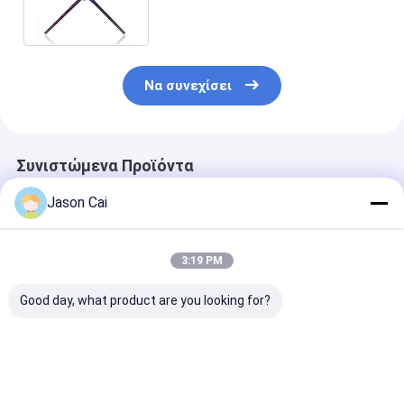
προβολής 30W
Να συνεχίσει
Συνιστώμενα Προϊόντα
Jason Cai
3:19 PM
Good day, what product are you looking for?
Δείκτης διαφήμισης
Γυρίζουσα 3D
Στρογγυλός θ
3D Wifi
Ολογραφική Οθόνη
360 φωτογρα
Αυτόματη 360
βάσεων κλώσ
μοίρες Selfie Photo
Selfie για τη
Booth
δεξίωση γάμο
Καλύτερη τιμή
Καλύτερη τιμή
Καλύτερη 