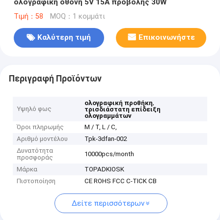
ολογραφική οθόνη 5V 15A προβολής 30W
Τιμή：58
MOQ：1 κομμάτι
Καλύτερη τιμή
Επικοινωνήστε
Περιγραφή Προϊόντων
,
ολογραφική προθήκη
Υψηλό φως
τρισδιάστατη επίδειξη
ολογραμμάτων
Όροι πληρωμής
Μ / Τ, L / C,
Αριθμό μοντέλου
Tpk-3dfan-002
Δυνατότητα
10000pcs/month
προσφοράς
Μάρκα
TOPADKIOSK
Πιστοποίηση
CE ROHS FCC C-TICK CB
Δείτε περισσότερων