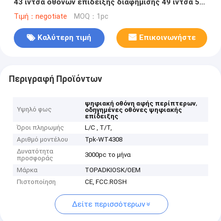
43 ίντσα οθονών επίδειξης διαφήμισης 49 ίντσα 55
ίντσα
Τιμή：negotiate
MOQ：1pc
Καλύτερη τιμή
Επικοινωνήστε
Περιγραφή Προϊόντων
,
ψηφιακή οθόνη αφής περίπτερων
Υψηλό φως
οδηγημένες οθόνες ψηφιακής
επίδειξης
Όροι πληρωμής
L/C , T/T,
Αριθμό μοντέλου
Tpk-WT4308
Δυνατότητα
3000pc το μήνα
προσφοράς
Μάρκα
TOPADKIOSK/OEM
Πιστοποίηση
CE, FCC.ROSH
Δείτε περισσότερων