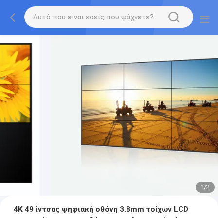
1
/
2
4K 49 ίντσας ψηφιακή οθόνη 3.8mm τοίχων LCD