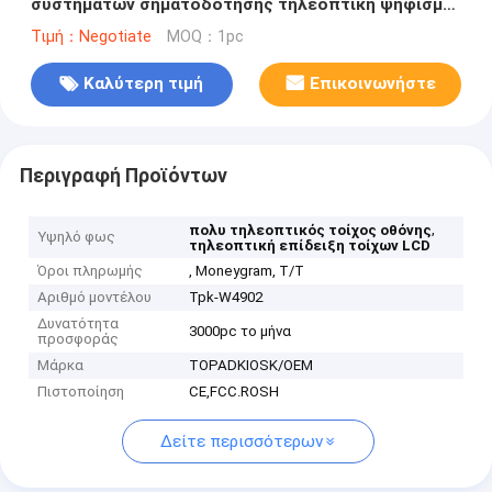
συστημάτων σηματοδότησης τηλεοπτική ψήφισμα
3840x2160
Τιμή：Negotiate
MOQ：1pc
Καλύτερη τιμή
Επικοινωνήστε
Περιγραφή Προϊόντων
,
πολυ τηλεοπτικός τοίχος οθόνης
Υψηλό φως
τηλεοπτική επίδειξη τοίχων LCD
Όροι πληρωμής
, Moneygram, T/T
Αριθμό μοντέλου
Tpk-W4902
Δυνατότητα
3000pc το μήνα
προσφοράς
Μάρκα
TOPADKIOSK/OEM
Πιστοποίηση
CE,FCC.ROSH
Δείτε περισσότερων