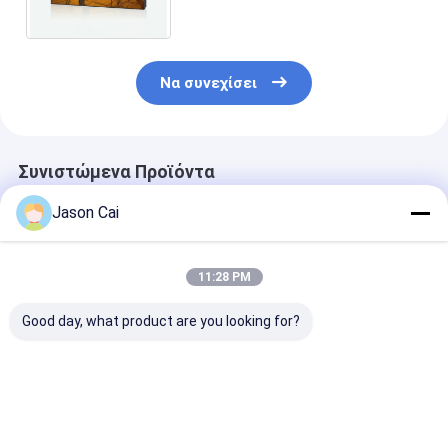
τηλεοπτική ψήφισμα
3840x2160
Να συνεχίσει
Συνιστώμενα Προϊόντα
Jason Cai
11:28 PM
Good day, what product are you looking for?
55 άνευ ραφής
Εσωτερική 46 49 55
Εσωτερικό στ
οθόνη 3.5mm
ίντσας CCTV
Bezel Mulit το
τοπίων ίντσας
συστημάτων LCD
διαφήμισης
450cd/m2 στενό
τηλεοπτική τοίχων
τηλεοπτικό π
Bezel
4K 3x3 2x2 επιτροπή
συνδέει τον
Καλύτερη τιμή
Καλύτερη τιμή
Καλύτερη 
τοίχων πλαισίων
ψηφιακό