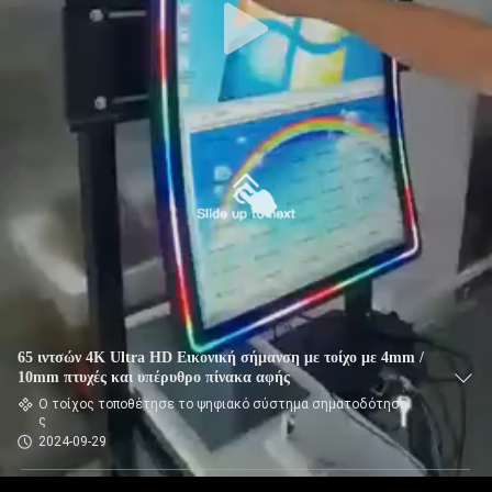
65 ιντσών 4K Ultra HD Εικονική σήμανση με τοίχο με 4mm /
10mm πτυχές και υπέρυθρο πίνακα αφής
Ο τοίχος τοποθέτησε το ψηφιακό σύστημα σηματοδότηση
ς
2024-09-29